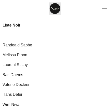
Ga
direct
naar
de
Liste Noir:
hoofdinhoud
Randoald Sabbe
Melissa Pinon
Laurent Suchy
Bart Daems
Valerie Decleer
Hans Defer
Wim Nival