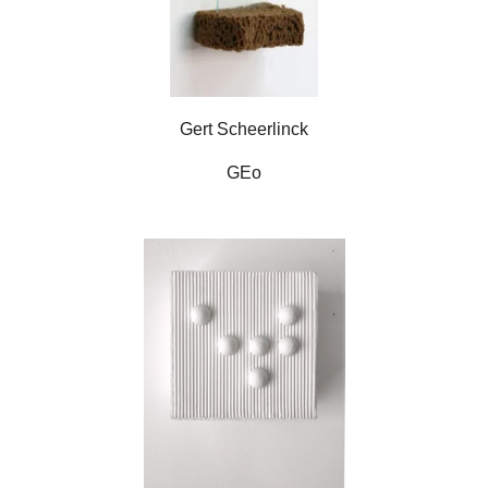
Gert Scheerlinck
GEo