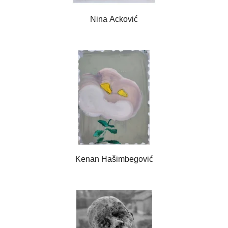
Nina Ackovi
ć
Kenan Ha
šimbegović