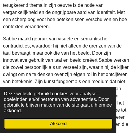
terugkerend thema in zijn oeuvre is de notie van
vergankelijkheid en de ongrijpbare aard van identiteit. Met
een scherp oog voor hoe betekenissen verschuiven en hoe
contexten veranderen.
Sabbe maakt gebruik van visuele en semantische
contradicties, waardoor hij niet alleen de grenzen van de
taal bevraagt, maar ook die van het beeld. Door zijn
innovatieve gebruik van taal en beeld creëert Sabbe werken
die zowel persoonlijk als universeel zijn, waarin hij de kijker
dwingt om na te denken over zijn eigen rol in het ontcijferen
van betekenis. Zijn kunst fungeert als een medium dat niet
alleen onthult, maar ook verbergt, en juist in dat spel van
Deze website gebruikt cookies voor analyse-
zichtbaarheid en onzichtbaarheid ligt de kracht van zijn
doeleinden en/of het tonen van advertenties. Door
oeuvre. De voortdurende dialoog tussen het heden en het
gebruik te blijven maken van de site gaat u hiermee
verleden, het conceptuele en het tastbare, maakt Sabbe tot
akkoord.
een kunstenaar die altijd op zoek is naar nieuwe manieren
Akkoord
om onze verhouding tot de werkelijkheid en de verhalen die
we onszelf vertellen in vraag te stellen.