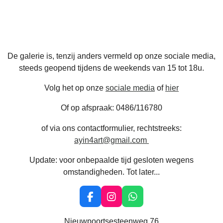
De galerie is, tenzij anders vermeld op onze sociale media,
steeds geopend tijdens de weekends van 15 tot 18u.
Volg het op onze
sociale media
of
hier
Of op afspraak: 0486/116780
of via ons contactformulier, rechtstreeks:
ayin4art@gmail.com
Update: voor onbepaalde tijd gesloten wegens
omstandigheden. Tot later...
F
I
W
a
n
h
c
s
a
Nieuwpoortsesteenweg 76