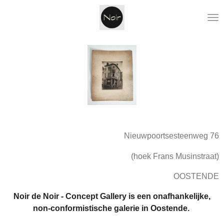
Ga
direct
naar
de
hoofdinhoud
Nieuwpoortsesteenweg 76
(hoek Frans Musinstraat)
OOSTENDE
Noir de Noir - Concept Gallery is een onafhankelijke,
non-conformistische galerie in Oostende.