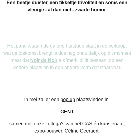
Een beetje duister, een tikkeltje frivoliteit en soms een
vleugje - al dan niet - zwarte humor.
Het pand waarin de galerie huis(t)de staat in de verkoop,
wat de toekomst brengt is dus nog onduidelijk op dit moment
maar dat
Noir de Noir
als 'merk' blijft bestaan, op een
andere plaats en in een andere vorm dat staat vast.
In mei zal er een
pop up
plaatsvinden in
GENT
samen met onze collega's van het CAS én kunstenaar,
expo-bouwer: Céline Geeraert.