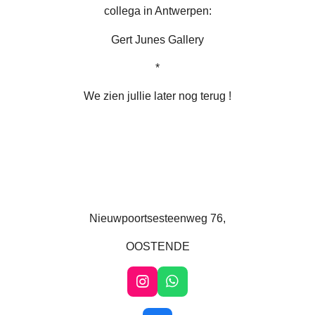
collega in Antwerpen:
Gert Junes Gallery
*
We zien jullie later nog terug !
Nieuwpoortsesteenweg 76,
OOSTENDE
I
W
n
h
s
a