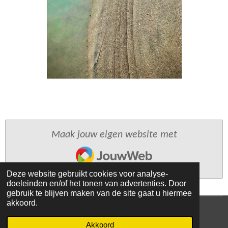
Maak jouw eigen website met
JouwWeb
Deze website gebruikt cookies voor analyse-
doeleinden en/of het tonen van advertenties. Door
gebruik te blijven maken van de site gaat u hiermee
akkoord.
© 2021 - 2026 Noir de Noir Concept Gallery
Akkoord
Powered by
JouwWeb